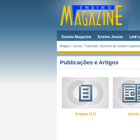
Ensino Magazine
Ensino Jovem
Link's
Artigos
Livros
Tutoriais
Acesso ao ensino superio
Publicações e Artigos
Artigos (17)
Livros 