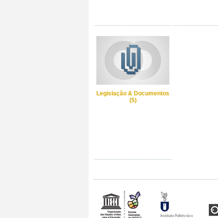
Legislação & Documentos
(5)