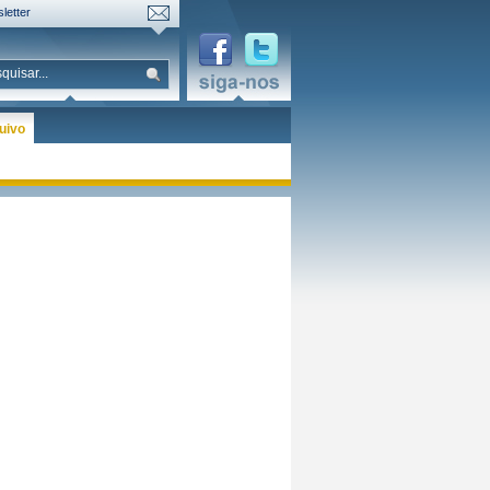
letter
uivo