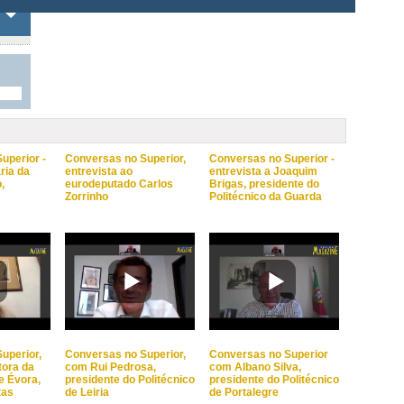
uperior -
Conversas no Superior,
Conversas no Superior -
ria da
entrevista ao
entrevista a Joaquim
,
eurodeputado Carlos
Brigas, presidente do
Zorrinho
Politécnico da Guarda
uperior,
Conversas no Superior,
Conversas no Superior
tora da
com Rui Pedrosa,
com Albano Silva,
e Évora,
presidente do Politécnico
presidente do Politécnico
tas
de Leiria
de Portalegre