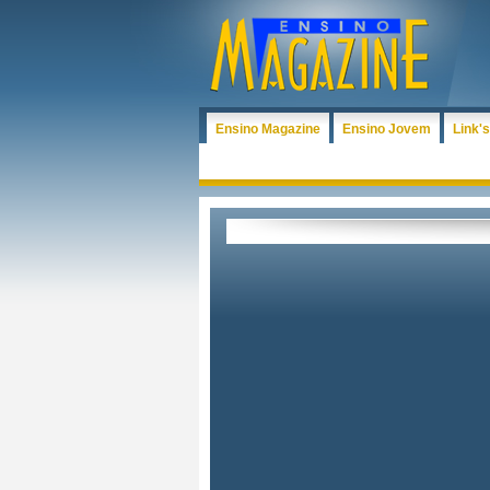
Ensino Magazine
Ensino Jovem
Link's