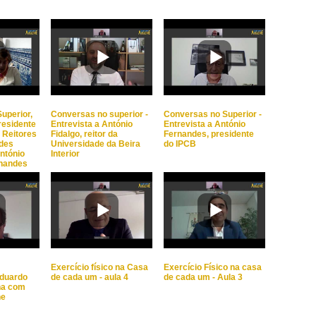
uperior,
Conversas no superior -
Conversas no Superior -
residente
Entrevista a António
Entrevista a António
 Reitores
Fidalgo, reitor da
Fernandes, presidente
ades
Universidade da Beira
do IPCB
ntónio
Interior
rnandes
Exercício físico na Casa
Exercício Físico na casa
Eduardo
de cada um - aula 4
de cada um - Aula 3
na com
ne