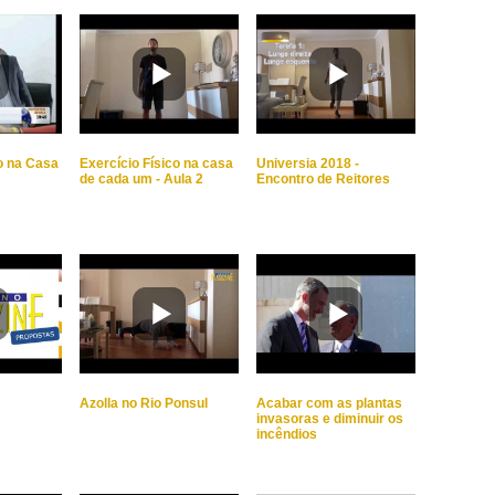
co na Casa
Exercício Físico na casa
Universia 2018 -
de cada um - Aula 2
Encontro de Reitores
Azolla no Rio Ponsul
Acabar com as plantas
invasoras e diminuir os
incêndios