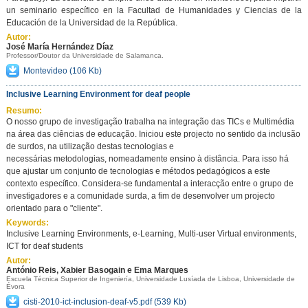
un seminario específico en la Facultad de Humanidades y Ciencias de la
Educación de la Universidad de la República.
Autor:
José María Hernández Díaz
Professor/Doutor da Universidade de Salamanca.
Montevideo
(106 Kb)
Inclusive Learning Environment for deaf people
Resumo:
O nosso grupo de investigação trabalha na integração das TICs e Multimédia
na área das ciências de educação. Iniciou este projecto no sentido da inclusão
de surdos, na utilização destas tecnologias e
necessárias metodologias, nomeadamente ensino à distância. Para isso há
que ajustar um conjunto de tecnologias e métodos pedagógicos a este
contexto específico. Considera-se fundamental a interacção entre o grupo de
investigadores e a comunidade surda, a fim de desenvolver um projecto
orientado para o "cliente".
Keywords:
Inclusive Learning Environments, e-Learning, Multi-user Virtual environments,
ICT for deaf students
Autor:
António Reis, Xabier Basogain e Ema Marques
Escuela Técnica Superior de Ingeniería, Universidade Lusíada de Lisboa, Universidade de
Évora
cisti-2010-ict-inclusion-deaf-v5.pdf
(539 Kb)