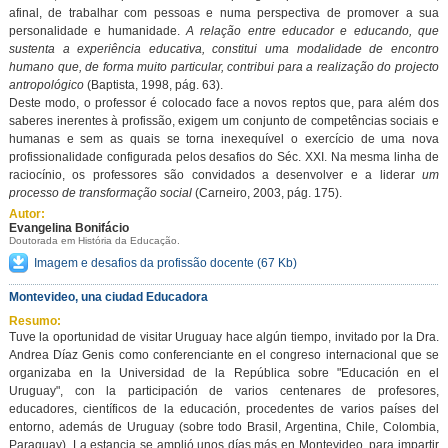
afinal, de trabalhar com pessoas e numa perspectiva de promover a sua
personalidade e humanidade.
A relação entre educador e educando, que
sustenta a experiência educativa, constitui uma modalidade de encontro
humano que, de forma muito particular, contribui para a realização do projecto
antropológico
(Baptista, 1998, pág. 63).
Deste modo, o professor é colocado face a novos reptos que, para além dos
saberes inerentes à profissão, exigem um conjunto de competências sociais e
humanas e sem as quais se torna inexequível o exercício de uma nova
profissionalidade configurada pelos desafios do Séc. XXI. Na mesma linha de
raciocínio, os professores são convidados a desenvolver e a liderar
um
processo de transformação social
(Carneiro, 2003, pág. 175).
Autor:
Evangelina Bonifácio
Doutorada em História da Educação.
Imagem e desafios da profissão docente
(67 Kb)
Montevideo, una ciudad Educadora
Resumo:
Tuve la oportunidad de visitar Uruguay hace algún tiempo, invitado por la Dra.
Andrea Díaz Genis como conferenciante en el congreso internacional que se
organizaba en la Universidad de la República sobre "Educación en el
Uruguay", con la participación de varios centenares de profesores,
educadores, científicos de la educación, procedentes de varios países del
entorno, además de Uruguay (sobre todo Brasil, Argentina, Chile, Colombia,
Paraguay). La estancia se amplió unos días más en Montevideo, para impartir