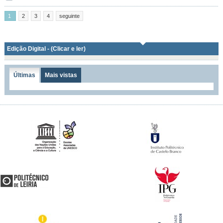
1
2
3
4
seguinte
Edição Digital - (Clicar e ler)
Últimas
Mais vistas